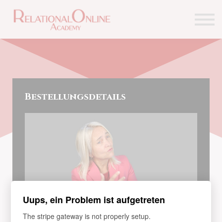
Lernangebote
Kontakt
Über uns
Einloggen
Bestellungsdetails
Uups, ein Problem ist aufgetreten
The stripe gateway is not properly setup.
LERNPROGRAMM