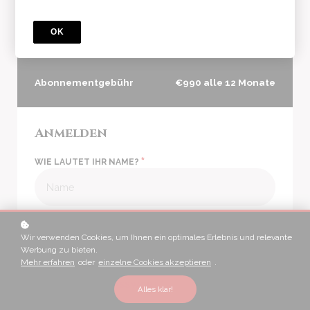
Supermarkt Relationale
Führung & Management
OK
13 Enthaltene Kurse
DE LUXE
Abonnementgebühr
€990 alle 12 Monate
Anmelden
*
WIE LAUTET IHR NAME?
*
WIE LAUTET IHRE E-MAIL?
Wir verwenden Cookies, um Ihnen ein optimales Erlebnis und relevante
Werbung zu bieten.
Mehr erfahren
oder
einzelne Cookies akzeptieren
.
*
WÄHLEN SIE EIN PASSWORT
Alles klar!