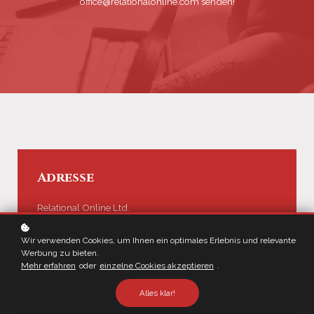
office@relationalonline.com senden!
Adresse
Relational Online Ltd.
Parakas 3
Poseidon Beach Village 17
Wir verwenden Cookies, um Ihnen ein optimales Erlebnis und relevante
CY-8220 Chlorakas, Paphos
Werbung zu bieten.
Mehr erfahren
oder
einzelne Cookies akzeptieren
.
Zypern
Alles klar!
E-Mail: office@relationalonline.com