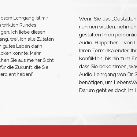
diesem Lehrgang ist mir
Wenn Sie das „Gestalten 
 wirklich Rundes
nehmen wollen, nehmen Si
gen. Ich liebe diesen
gestalten Ihren persönl
ang, weil ich alle Zutaten
Audio-Häppchen – von Le
in gutes Leben darin
Ihren Terminkalender, I
acken konnte. Mehr
Konflikten, bis hin zum 
hen Sie aus meiner Sicht
dass Sie bekommen, was 
 für die Zukunft, die Sie
Audio Lehrgang von Dr. So
verdient haben!"
benötigen, um LebensWert
Darum geht es doch im L