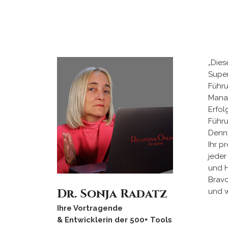
„Dies
Super
Führ
Mana
Erfol
Führu
Denn 
Ihr p
jeder
und H
Brav
Dr. Sonja Radatz
und w
Ihre Vortragende
& Entwicklerin der 500+ Tools