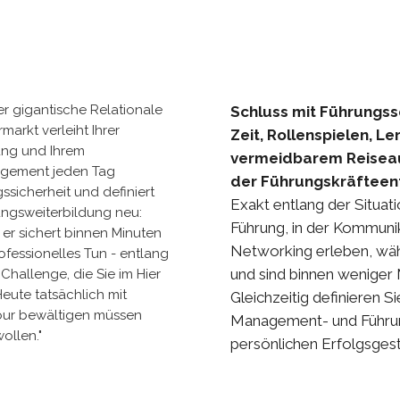
er gigantische Relationale
Schluss mit Führungs
markt verleiht Ihrer
Zeit, Rollenspielen, 
ung und Ihrem
vermeidbarem Reisea
gement jeden Tag
der Führungskräfteen
gssicherheit und definiert
Exakt entlang der Situat
ngsweiterbildung neu:
Führung, in der Kommunik
er sichert binnen Minuten
Networking erleben, wäh
rofessionelles Tun - entlang
und sind binnen weniger 
 Challenge, die Sie im Hier
eute tatsächlich mit
Gleichzeitig definieren S
our bewältigen müssen
Management- und Führung
ollen."
persönlichen Erfolgsgest