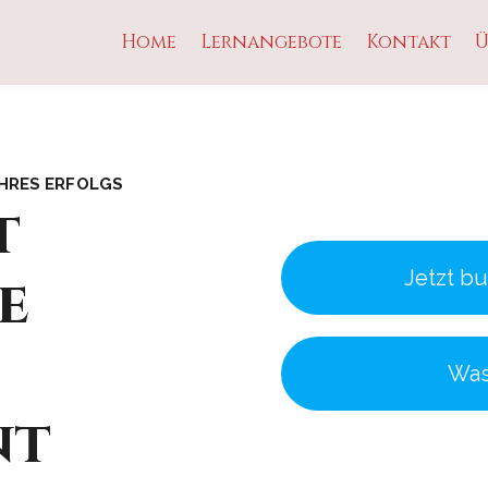
Home
Lernangebote
Kontakt
Ü
IHRES ERFOLGS
t
e
Jetzt bu
Was
nt