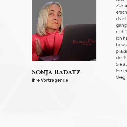
Zukun
ersch
dranb
gangb
nicht
Ich h
bewus
praxi
der E
Sie a
Sonja Radatz
Ihrem
Weg b
Ihre Vortragende