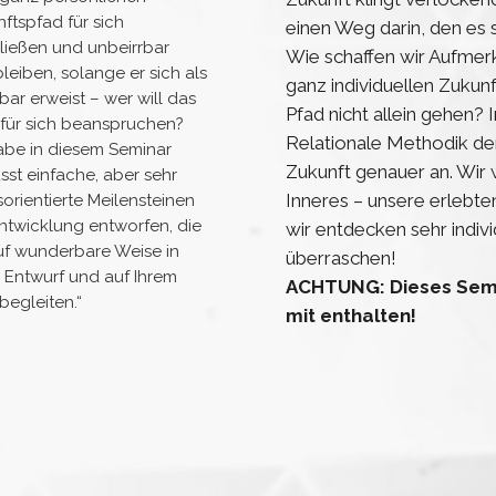
ftspfad für sich
einen Weg darin, den es s
ließen und unbeirrbar
Wie schaffen wir Aufmer
leiben, solange er sich als
ganz individuellen Zukunf
ar erweist – wer will das
Pfad nicht allein gehen?
 für sich beanspruchen?
Relationale Methodik de
abe in diesem Seminar
Zukunft genauer an. Wir 
st einfache, aber sehr
Inneres – unsere erlebt
sorientierte Meilensteinen
ntwicklung entworfen, die
wir entdecken sehr indiv
uf wunderbare Weise in
überraschen!
 Entwurf und auf Ihrem
ACHTUNG: Dieses Semin
egleiten.“
mit enthalten!