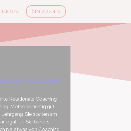
ber uns
Einloggen
onales Coaching
erte Relationale Coaching
hlag-Methode richtig gut
 Lehrgang. Sie starten am
, egal, ob Sie bereits
och nie etwas von Coaching