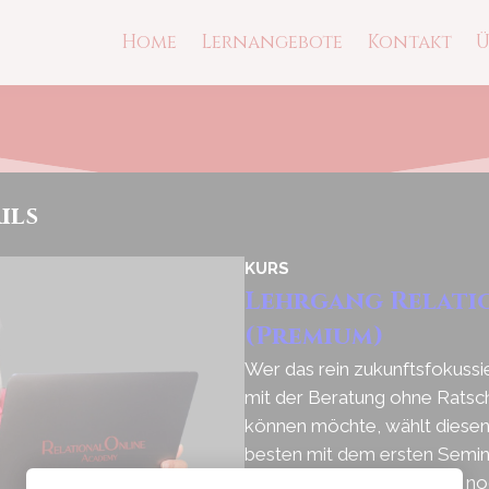
Home
Lernangebote
Kontakt
Ü
ils
KURS
Lehrgang Relati
(Premium)
Wer das rein zukunftsfokussi
mit der Beratung ohne Ratsc
können möchte, wählt diesen
besten mit dem ersten Seminar
jahrelang Coach sind oder n