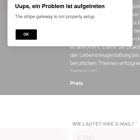
Uups, ein Problem ist aufgetreten
gehört haben. Und Sie begin
in der Praxis zu coachen. Der
The stripe gateway is not properly setup.
Seminaren, in dem Dr. Sonja 
entwickelten, international b
OK
Coaching-Philosophie jeden k
es ankommt: Damit Sie praktis
der Lebensneugestaltung bis 
beruflichen Themen erfolgre
Zugang für
1
Jahr
Preis
*
WIE LAUTET IHRE E-MAIL?