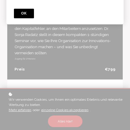
Endlich: Die Innovations-
Organisation (De Luxe)
OK
Ein Innovations-Perpetuum mobile – davon träumen
praktisch alle Unternehmen. Und die meisten machen
den Kapitalfehler, an den Mitarbeitern anzusetzen. Dr.
Sonja Radatz stellt in diesem kompakten 1-stündigen
Seminar vor, wie Sie Ihre Organisation zur Innovations-
Organisation machen – und was Sie unbedingt
vermeiden sollten.
Zugang für
2
Monate
Preis
€799
Anmelden
Wir verwenden Cookies, um Ihnen ein optimales Erlebnis und relevante
*
WIE LAUTET IHR NAME?
Werbung zu bieten.
Mehr erfahren
oder
einzelne Cookies akzeptieren
.
Alles klar!
*
WIE LAUTET IHRE E-MAIL?