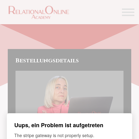
Lernangebote
Kontakt
Über uns
Einloggen
Bestellungsdetails
Uups, ein Problem ist aufgetreten
The stripe gateway is not properly setup.
KURS